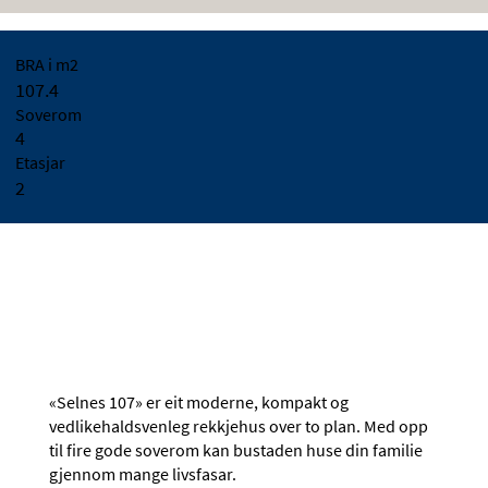
BRA i m2
107.4
Soverom
4
Etasjar
2
«Selnes 107» er eit moderne, kompakt og
vedlikehaldsvenleg rekkjehus over to plan. Med opp
til fire gode soverom kan bustaden huse din familie
gjennom mange livsfasar.