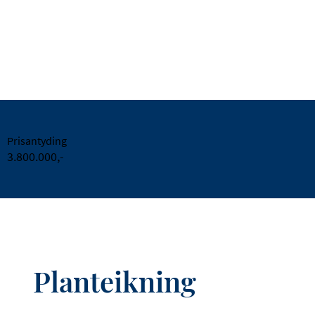
Prisantyding
3.800.000,-
Planteikning