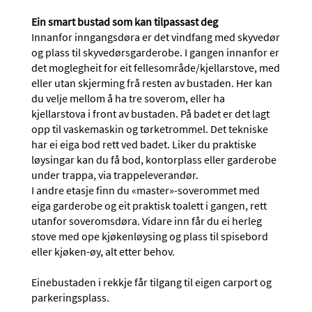
Ein smart bustad som kan tilpassast deg
Innanfor inngangsdøra er det vindfang med skyvedør
og plass til skyvedørsgarderobe. I gangen innanfor er
det moglegheit for eit fellesområde/kjellarstove, med
eller utan skjerming frå resten av bustaden. Her kan
du velje mellom å ha tre soverom, eller ha
kjellarstova i front av bustaden. På badet er det lagt
opp til vaskemaskin og tørketrommel. Det tekniske
har ei eiga bod rett ved badet. Liker du praktiske
løysingar kan du få bod, kontorplass eller garderobe
under trappa, via trappeleverandør.
I andre etasje finn du «master»-soverommet med
eiga garderobe og eit praktisk toalett i gangen, rett
utanfor soveromsdøra. Vidare inn får du ei herleg
stove med ope kjøkenløysing og plass til spisebord
eller kjøken-øy, alt etter behov.
Einebustaden i rekkje får tilgang til eigen carport og
parkeringsplass.