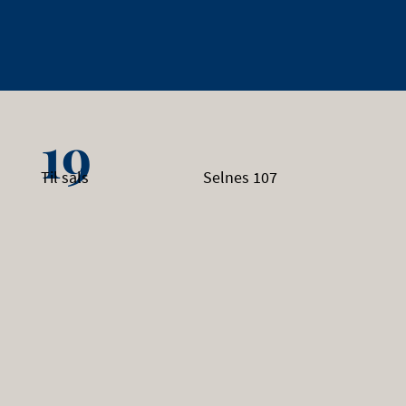
19
Til sals
Selnes 107