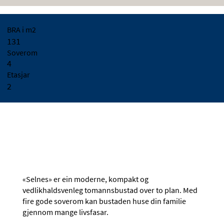
BRA i m2
131
Soverom
4
Etasjar
2
«Selnes» er ein moderne, kompakt og
vedlikhaldsvenleg tomannsbustad over to plan. Med
fire gode soverom kan bustaden huse din familie
gjennom mange livsfasar.