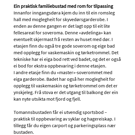
Ein praktisk familiebustad med rom for tilpassing
Innanfor inngangsdøra kjem du inn til ein romsleg
hall med moglegheit for skyvedørsgarderobe. I
enden av denne gangen er det lagt opp til eit lite
fellesareal for soveroma. Denne «avdelinga» kan
eventuelt skjermast frå resten av huset med dør. I
etasjen finn du også tre gode soverom og eige bad
med opplegg for vaskemaskin og tørketrommel. Det
tekniske har ei eiga bod rett ved badet, og det er også
ei bod for ekstra oppbevaring i denne etasjen.
I andre etasje finn du «master»-soverommet med
eiga garderobe. Badet har også her moglegheit for
opplegg til vaskemaskin og tørketrommel om det er
ynskjeleg. Frå stova er det utgang til balkong der ein
kan nyte utsikta mot fjord og fjell.
Tomannsbustaden får ei utvendig sportsbod –
praktisk til oppbevaring av syklar og hagereiskap. I
tillegg får du eigen carport og parkeringsplass nær
bustaden.