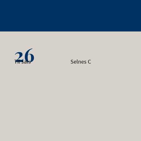
26
Til sals
Selnes C