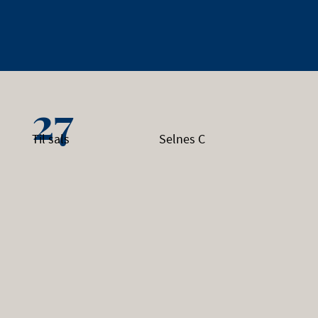
27
Til sals
Selnes C