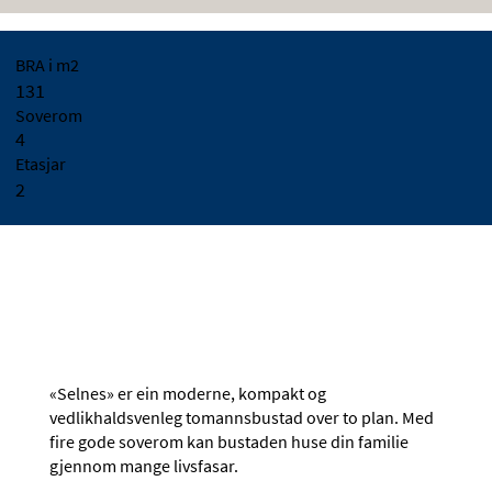
BRA i m2
131
Soverom
4
Etasjar
2
«Selnes» er ein moderne, kompakt og
vedlikhaldsvenleg tomannsbustad over to plan. Med
fire gode soverom kan bustaden huse din familie
gjennom mange livsfasar.