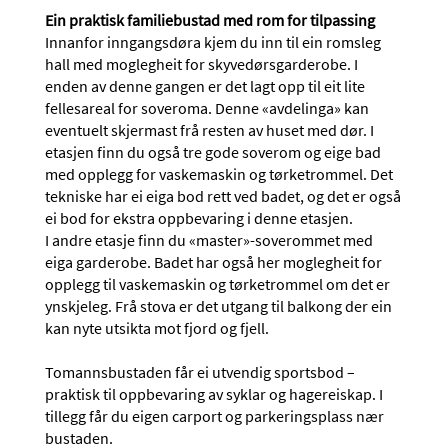
Ein praktisk familiebustad med rom for tilpassing
Innanfor inngangsdøra kjem du inn til ein romsleg
hall med moglegheit for skyvedørsgarderobe. I
enden av denne gangen er det lagt opp til eit lite
fellesareal for soveroma. Denne «avdelinga» kan
eventuelt skjermast frå resten av huset med dør. I
etasjen finn du også tre gode soverom og eige bad
med opplegg for vaskemaskin og tørketrommel. Det
tekniske har ei eiga bod rett ved badet, og det er også
ei bod for ekstra oppbevaring i denne etasjen.
I andre etasje finn du «master»-soverommet med
eiga garderobe. Badet har også her moglegheit for
opplegg til vaskemaskin og tørketrommel om det er
ynskjeleg. Frå stova er det utgang til balkong der ein
kan nyte utsikta mot fjord og fjell.
Tomannsbustaden får ei utvendig sportsbod –
praktisk til oppbevaring av syklar og hagereiskap. I
tillegg får du eigen carport og parkeringsplass nær
bustaden.