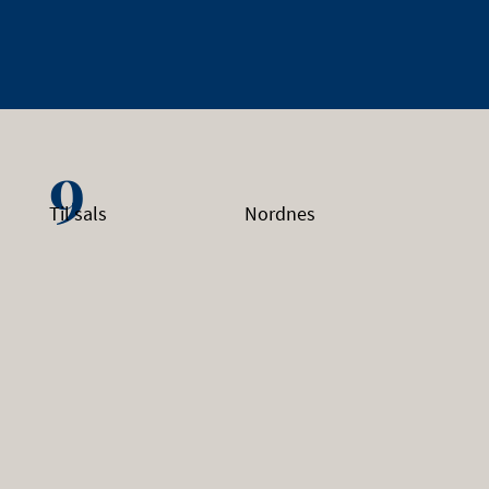
9
Til sals
Nordnes