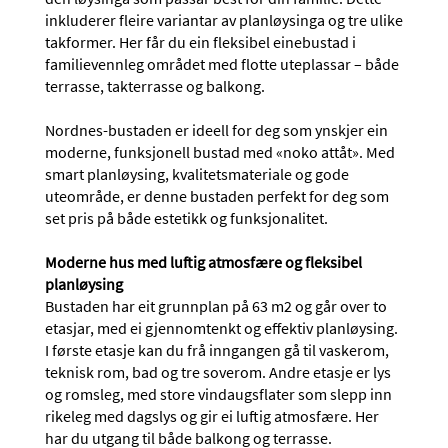
inkluderer fleire variantar av planløysinga og tre ulike
takformer. Her får du ein fleksibel einebustad i
familievennleg området med flotte uteplassar – både
terrasse, takterrasse og balkong.
Nordnes-bustaden er ideell for deg som ynskjer ein
moderne, funksjonell bustad med «noko attåt». Med
smart planløysing, kvalitetsmateriale og gode
uteområde, er denne bustaden perfekt for deg som
set pris på både estetikk og funksjonalitet.
Moderne hus med luftig atmosfære og fleksibel
planløysing
Bustaden har eit grunnplan på 63 m2 og går over to
etasjar, med ei gjennomtenkt og effektiv planløysing.
I første etasje kan du frå inngangen gå til vaskerom,
teknisk rom, bad og tre soverom. Andre etasje er lys
og romsleg, med store vindaugsflater som slepp inn
rikeleg med dagslys og gir ei luftig atmosfære. Her
har du utgang til både balkong og terrasse.