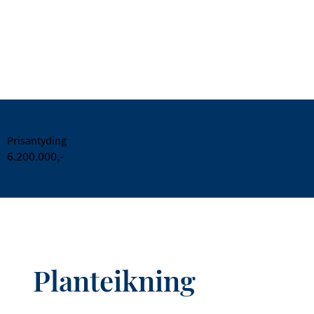
Prisantyding
6.200.000,-
Planteikning