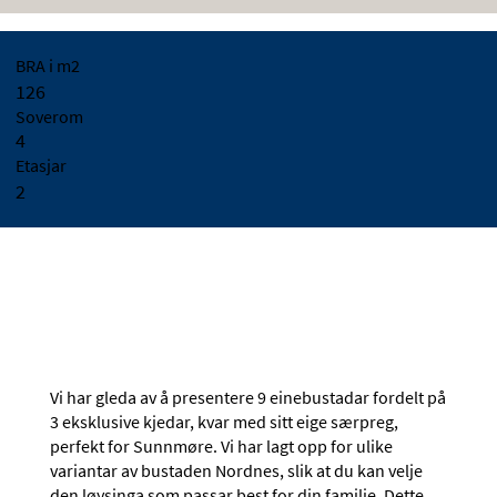
BRA i m2
126
Soverom
4
Etasjar
2
Vi har gleda av å presentere 9 einebustadar fordelt på
3 eksklusive kjedar, kvar med sitt eige særpreg,
perfekt for Sunnmøre. Vi har lagt opp for ulike
variantar av bustaden Nordnes, slik at du kan velje
den løysinga som passar best for din familie. Dette